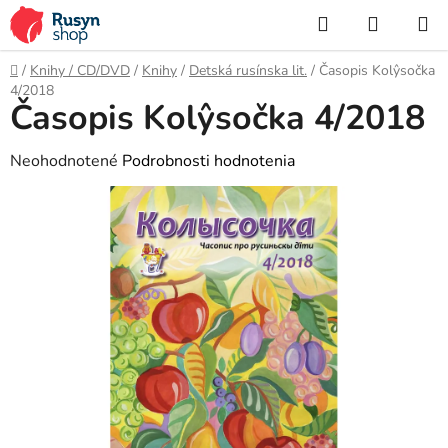
Prejsť
Hľadať
NÁKUP
na
KOŠÍK
obsah
Domov
/
Knihy / CD/DVD
/
Knihy
/
Detská rusínska lit.
/
Časopis Kolŷsočka
4/2018
Časopis Kolŷsočka 4/2018
Priemerné
Neohodnotené
Podrobnosti hodnotenia
hodnotenie
produktu
je
0,0
z
5
hviezdičiek.