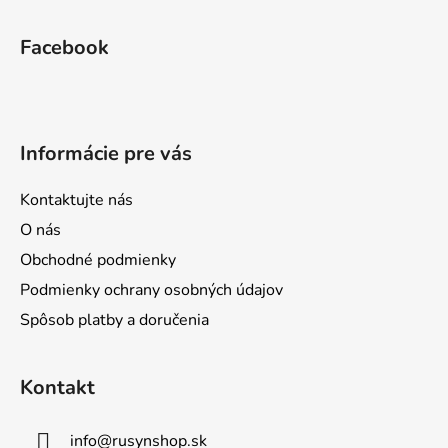
Z
á
Facebook
p
ä
t
i
Informácie pre vás
e
Kontaktujte nás
O nás
Obchodné podmienky
Podmienky ochrany osobných údajov
Spôsob platby a doručenia
Kontakt
info
@
rusynshop.sk