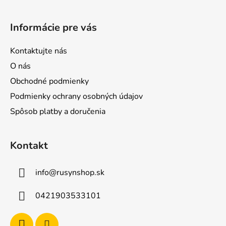
r
t
v
i
k
Informácie pre vás
e
y
v
Kontaktujte nás
ý
p
O nás
i
Obchodné podmienky
s
Podmienky ochrany osobných údajov
u
Spôsob platby a doručenia
Kontakt
info
@
rusynshop.sk
0421903533101