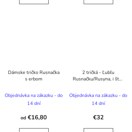
Dámske tričko Rusnačka
2 tričká - Ľubľu
s erbom
Rusnačku/Rusyna, i što?
Ľubľu Rusnaka/Rusyna,
i što?
Objednávka na zákazku - do
Objednávka na zákazku - do
14 dní
14 dní
€16,80
€32
od