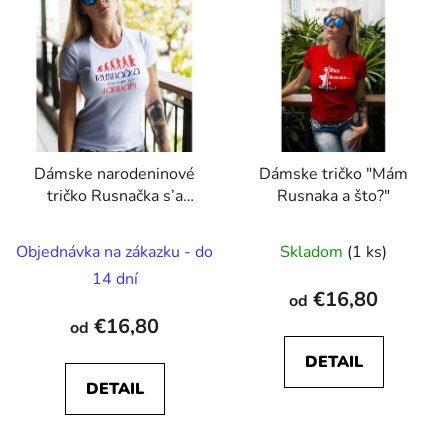
e
ý
p
p
r
i
o
s
d
p
u
r
k
Dámske narodeninové
Dámske tričko "Mám
o
t
tričko Rusnačka s’a
Rusnaka a što?"
d
o
rodyť v ... (určte si
u
v
mesiac)
Objednávka na zákazku - do
Skladom
(1 ks)
k
t
14 dní
€16,80
od
o
€16,80
od
v
DETAIL
DETAIL