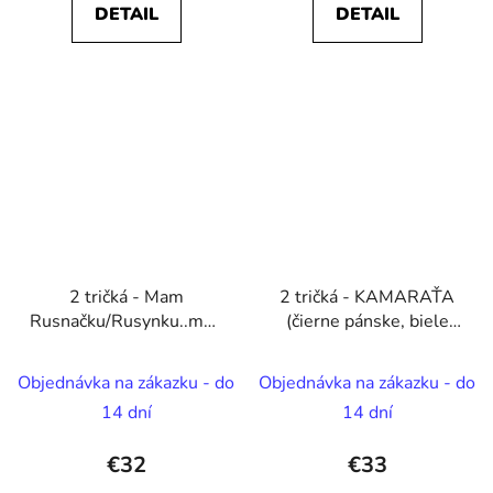
DETAIL
DETAIL
2 tričká - Mam
2 tričká - KAMARAŤA
Rusnačku/Rusynku..mam
(čierne pánske, biele
Rusnaka/Rusyna a što?
dámske)
Objednávka na zákazku - do
Objednávka na zákazku - do
14 dní
14 dní
€32
€33