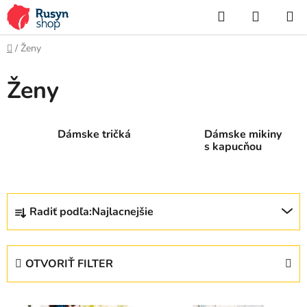
Prejsť
Hľadať
NÁKUP
na
KOŠÍK
obsah
Domov
/
Ženy
Ženy
Dámske tričká
Dámske mikiny
s kapucňou
R
Radiť podľa:
Najlacnejšie
a
d
e
OTVORIŤ FILTER
n
i
V