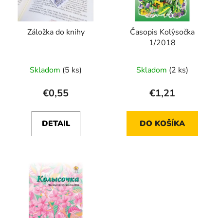
p
u
r
k
Záložka do knihy
Časopis Kolŷsočka
o
t
1/2018
d
o
u
v
Skladom
(5 ks)
Skladom
(2 ks)
k
t
€0,55
€1,21
o
v
DETAIL
DO KOŠÍKA