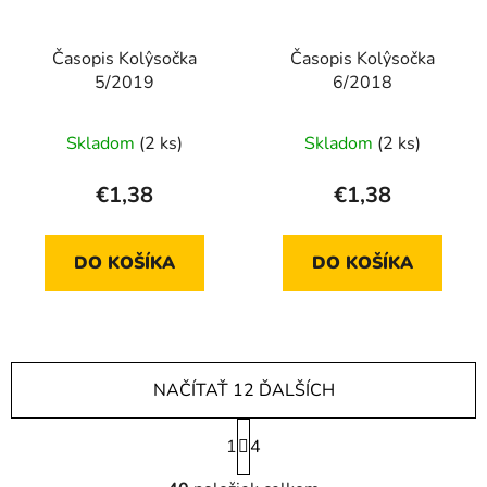
Časopis Kolŷsočka
Časopis Kolŷsočka
5/2019
6/2018
Skladom
(2 ks)
Skladom
(2 ks)
€1,38
€1,38
DO KOŠÍKA
DO KOŠÍKA
NAČÍTAŤ 12 ĎALŠÍCH
S
1
t
4
r
O