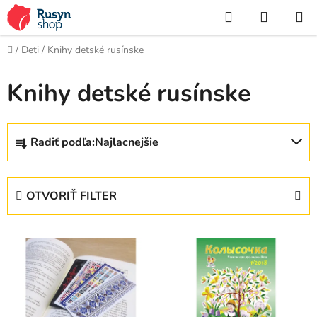
Prejsť
Hľadať
NÁKUP
na
KOŠÍK
obsah
Domov
/
Deti
/
Knihy detské rusínske
Knihy detské rusínske
R
Radiť podľa:
Najlacnejšie
a
d
e
OTVORIŤ FILTER
n
i
V
e
ý
p
p
r
i
o
s
d