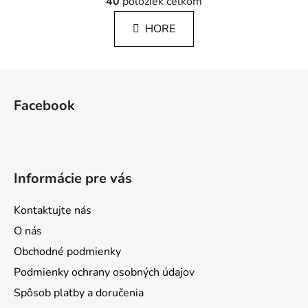
á
40
položiek celkom
v
n
l
k
HORE
á
o
d
v
a
a
Z
c
n
á
i
i
Facebook
e
e
p
p
ä
r
t
v
i
k
Informácie pre vás
e
y
v
Kontaktujte nás
ý
p
O nás
i
Obchodné podmienky
s
Podmienky ochrany osobných údajov
u
Spôsob platby a doručenia