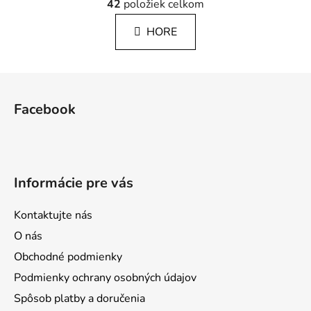
á
42
položiek celkom
v
n
l
k
HORE
á
o
d
v
a
a
Z
c
n
á
i
i
Facebook
e
e
p
p
ä
r
t
v
i
k
Informácie pre vás
e
y
v
Kontaktujte nás
ý
p
O nás
i
Obchodné podmienky
s
Podmienky ochrany osobných údajov
u
Spôsob platby a doručenia