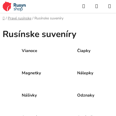
Prejsť
Hľadať
NÁKUP
na
KOŠÍK
obsah
Domov
/
Pravé rusínske
/
Rusínske suveníry
Rusínske suveníry
Vianoce
Čiapky
Magnetky
Nálepky
Nášivky
Odznaky