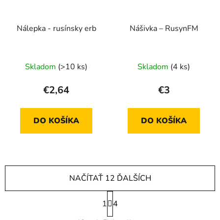
Nálepka - rusínsky erb
Nášivka – RusynFM
Skladom
(>10 ks)
Skladom
(4 ks)
€2,64
€3
DO KOŠÍKA
DO KOŠÍKA
NAČÍTAŤ 12 ĎALŠÍCH
S
1
t
4
r
O