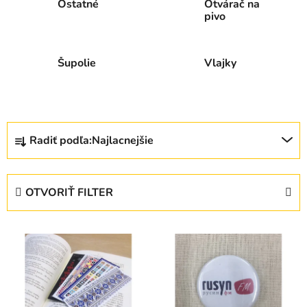
Ostatné
Otvárač na
pivo
Šupolie
Vlajky
R
Radiť podľa:
Najlacnejšie
a
d
e
OTVORIŤ FILTER
n
i
V
e
ý
p
p
r
i
o
s