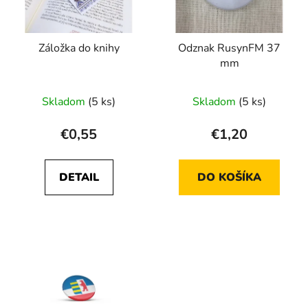
d
p
u
r
k
Záložka do knihy
Odznak RusynFM 37
o
t
mm
d
o
u
v
Skladom
(5 ks)
Skladom
(5 ks)
k
t
€0,55
€1,20
o
v
DETAIL
DO KOŠÍKA