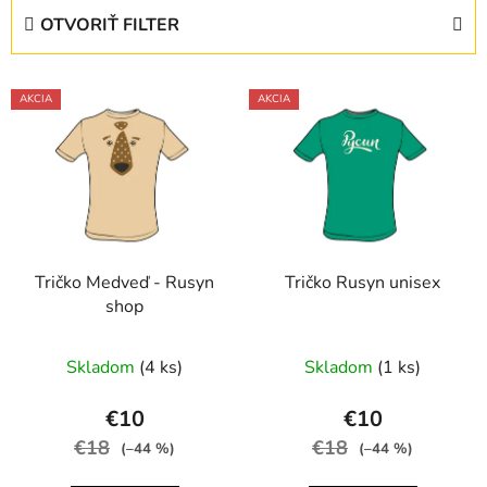
e
OTVORIŤ FILTER
n
i
V
e
AKCIA
AKCIA
ý
p
p
r
i
o
s
d
p
u
r
k
Tričko Medveď - Rusyn
Tričko Rusyn unisex
o
t
shop
d
o
u
v
Skladom
(4 ks)
Skladom
(1 ks)
k
t
€10
€10
o
€18
€18
(–44 %)
(–44 %)
v