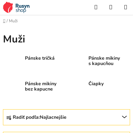
Prejsť
Hľadať
NÁKUP
na
KOŠÍK
obsah
Domov
/
Muži
Muži
Pánske tričká
Pánske mikiny
s kapucňou
Pánske mikiny
Čiapky
bez kapucne
R
Radiť podľa:
Najlacnejšie
a
d