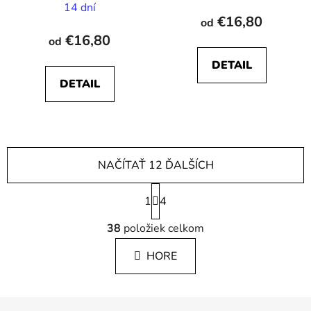
14 dní
€16,80
od
€16,80
od
DETAIL
DETAIL
NAČÍTAŤ 12 ĎALŠÍCH
S
1
t
4
r
O
á
38
položiek celkom
v
n
l
k
HORE
á
o
d
v
a
a
Z
c
n