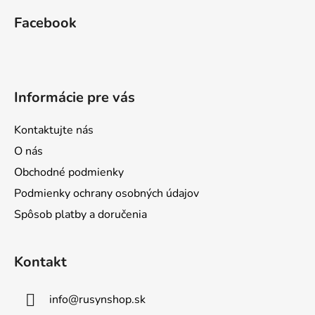
á
i
i
Facebook
e
e
p
p
ä
r
t
v
i
k
Informácie pre vás
e
y
v
Kontaktujte nás
ý
p
O nás
i
Obchodné podmienky
s
Podmienky ochrany osobných údajov
u
Spôsob platby a doručenia
Kontakt
info
@
rusynshop.sk