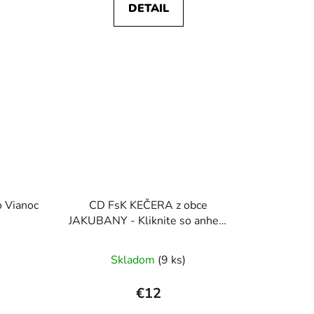
DETAIL
o Vianoc
CD FsK KEČERA z obce
JAKUBANY - Kliknite so anhely
(koledy)
Skladom
(9 ks)
€12