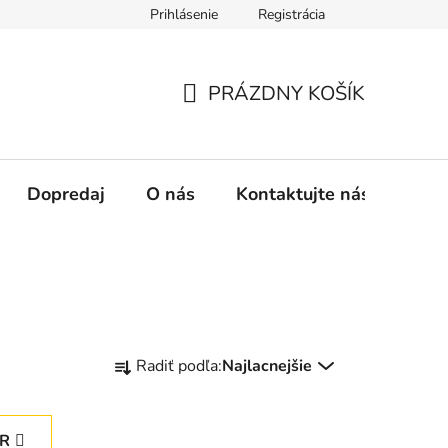
Prihlásenie
Registrácia
oručenia
PRÁZDNY KOŠÍK
NÁKUPNÝ
KOŠÍK
Dopredaj
O nás
Kontaktujte nás
R
Radiť podľa:
Najlacnejšie
a
d
e
ER