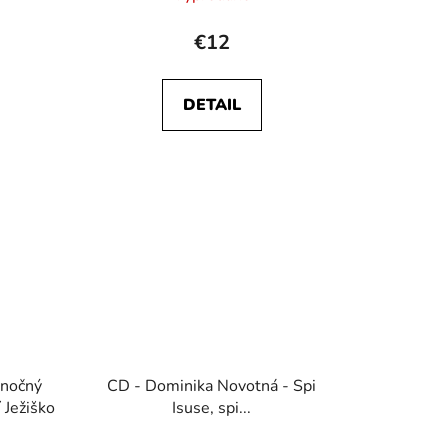
€12
DETAIL
anočný
CD - Dominika Novotná - Spi
 Ježiško
Isuse, spi...