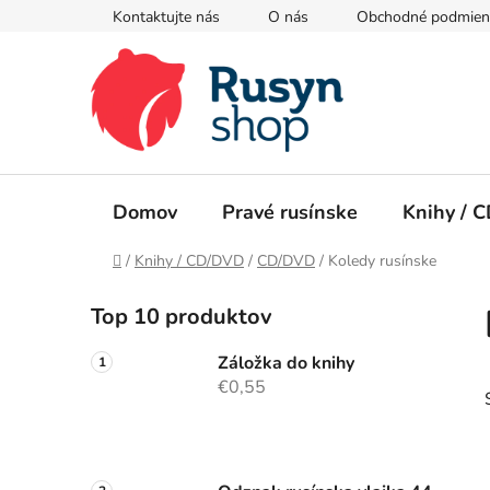
Prejsť
Kontaktujte nás
O nás
Obchodné podmien
na
obsah
Domov
Pravé rusínske
Knihy / 
Domov
/
Knihy / CD/DVD
/
CD/DVD
/
Koledy rusínske
B
Top 10 produktov
o
č
Záložka do knihy
n
€0,55
ý
p
a