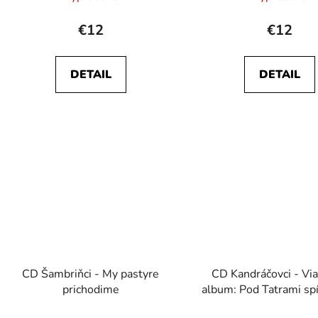
€12
€12
DETAIL
DETAIL
CD Šambriňci - My pastyre
CD Kandráčovci - Vi
prichodime
album: Pod Tatrami spí