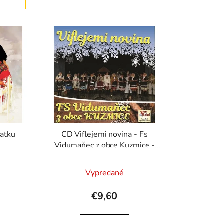
n
i
e
p
r
o
d
u
k
t
o
atku
CD Viflejemi novina - Fs
v
Vidumaňec z obce Kuzmice -
Grekokatolícke
Vypredané
€9,60