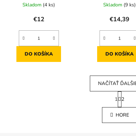
Skladom
(4 ks)
Skladom
(9 ks)
€12
€14,39
DO KOŠÍKA
DO KOŠÍKA
NAČÍTAŤ ĎALŠIE
S
1
t
2
O
r
v
á
l
HORE
n
á
k
d
o
v
a