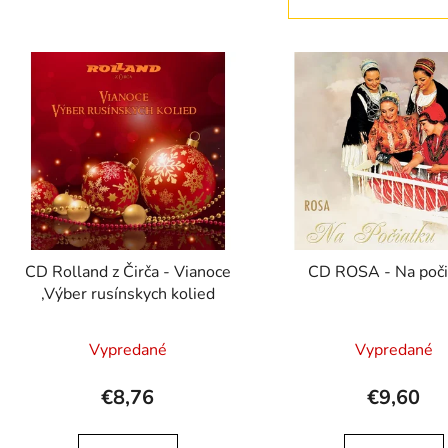
V
ý
p
s
p
r
o
d
CD Rolland z Čirča - Vianoce
CD ROSA - Na poči
u
,Výber rusínskych kolied
k
t
Vypredané
Vypredané
o
v
€8,76
€9,60