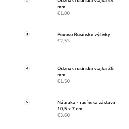
n
Odznak rusínska vlajka 44
mm
e
€1,80
l
Pexeso Rusínske výšivky
i
€2,53
Odznak rusínska vlajka 25
mm
€1,50
Nálepka - rusínska zástava
10,5 x 7 cm
€3,60