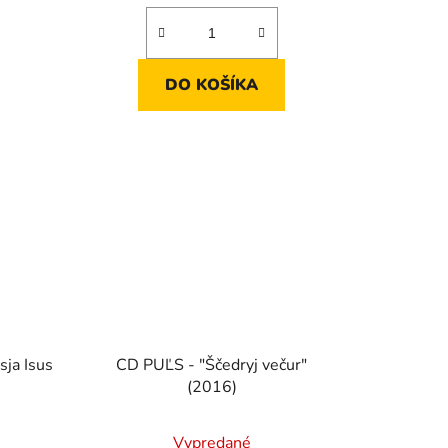
DO KOŠÍKA
sja Isus
CD PUĽS - "Ščedryj večur"
(2016)
Vypredané