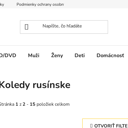
ky
Podmienky ochrany osobných údajov
Spôsob platby a d
CD/DVD
Muži
Ženy
Deti
Domácnosť
Koledy rusínske
Stránka
1
z
2
-
15
položiek celkom
OTVORIŤ FILT