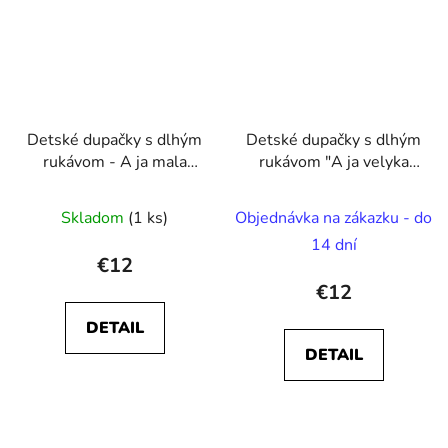
Detské dupačky s dlhým
Detské dupačky s dlhým
rukávom - A ja mala
rukávom "A ja velyka
Rusnačka / A ja malyj
Rusnačka / Rusnak "
Rusnačok
Skladom
(1 ks)
Objednávka na zákazku - do
14 dní
€12
€12
DETAIL
DETAIL