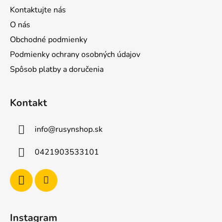
v
Kontaktujte nás
ý
p
O nás
i
Obchodné podmienky
s
Podmienky ochrany osobných údajov
u
Spôsob platby a doručenia
Kontakt
info
@
rusynshop.sk
0421903533101
Instagram