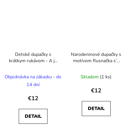
Detské dupačky s
Narodeninové dupačky s
krátkym rukávom - A ja
motívom Rusnačka s’a
mala Rusnačka/ A ja
rodyť v
malyj Rusnačok
Objednávka na zákazku - do
Skladom
(1 ks)
14 dní
€12
€12
DETAIL
DETAIL