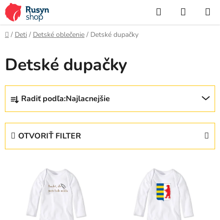
Prejsť
Hľadať
NÁKUP
na
KOŠÍK
obsah
Domov
/
Deti
/
Detské oblečenie
/
Detské dupačky
Detské dupačky
R
Radiť podľa:
Najlacnejšie
a
d
e
OTVORIŤ FILTER
n
i
V
e
ý
p
p
r
i
o
s
d