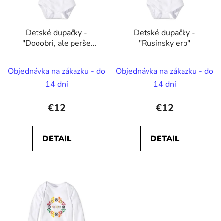
p
u
r
k
Detské dupačky -
Detské dupačky -
o
t
"Dooobri, ale perše
"Rusínsky erb"
d
o
bude moloko/kavej"
u
v
Objednávka na zákazku - do
Objednávka na zákazku - do
k
t
14 dní
14 dní
o
€12
€12
v
DETAIL
DETAIL