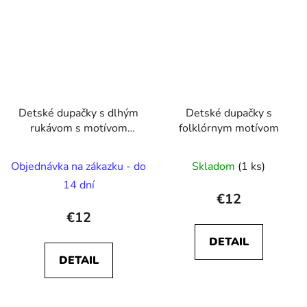
Detské dupačky s dlhým
Detské dupačky s
rukávom s motívom
folklórnym motívom
Ľubľu mamu/ňaňa
Rusnaka
Objednávka na zákazku - do
Skladom
(1 ks)
14 dní
€12
€12
DETAIL
DETAIL