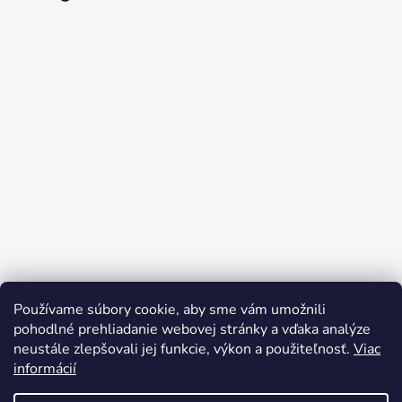
Používame súbory cookie, aby sme vám umožnili
Sledovať na Instagrame
pohodlné prehliadanie webovej stránky a vďaka analýze
neustále zlepšovali jej funkcie, výkon a použiteľnosť.
Viac
informácií