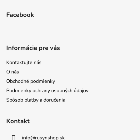
Z
á
Facebook
p
ä
t
i
Informácie pre vás
e
Kontaktujte nás
O nás
Obchodné podmienky
Podmienky ochrany osobných údajov
Spôsob platby a doručenia
Kontakt
info
@
rusynshop.sk