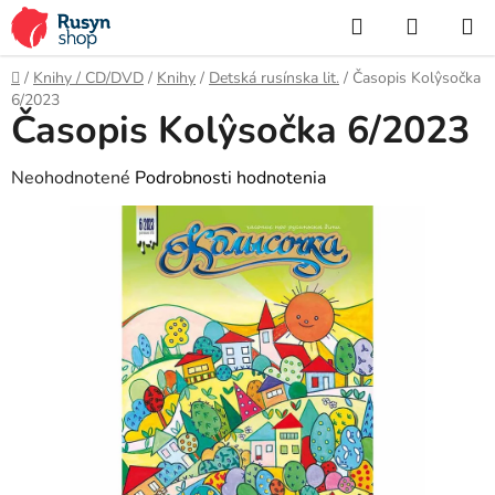
Prejsť
Hľadať
NÁKUP
na
KOŠÍK
obsah
Domov
/
Knihy / CD/DVD
/
Knihy
/
Detská rusínska lit.
/
Časopis Kolŷsočka
6/2023
Časopis Kolŷsočka 6/2023
Priemerné
Neohodnotené
Podrobnosti hodnotenia
hodnotenie
produktu
je
0,0
z
5
hviezdičiek.