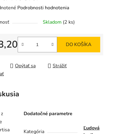
rné
notené
Podrobnosti hodnotenia
enie
nosť
Skladom
(2 ks)
tu
3,20
DO KOŠÍKA
tková cena:
iek.
Opýtať sa
Strážiť
ať
skusia
 z
Dodatočné parametre
e
Ľudová
rtisa
Kategória