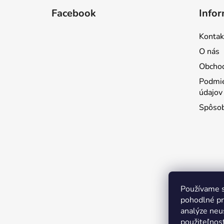
á
Facebook
Infor
p
ä
Kontak
t
O nás
i
Obcho
e
Podmie
údajov
Spôsob
Používame s
pohodlné pr
analýze neus
použiteľnos