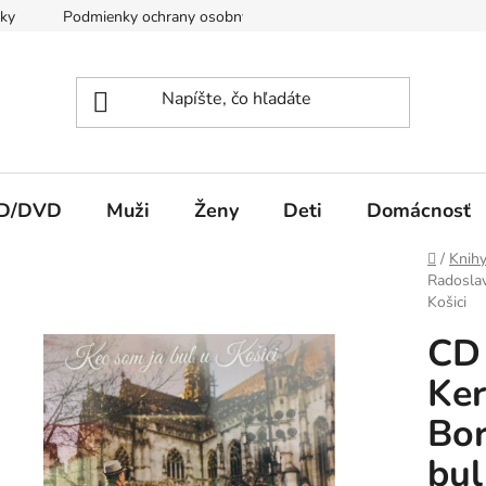
ky
Podmienky ochrany osobných údajov
Spôsob platby a d
CD/DVD
Muži
Ženy
Deti
Domácnosť
Domov
/
Knih
Radoslav
Košici
CD 
Ker
Bor
bul