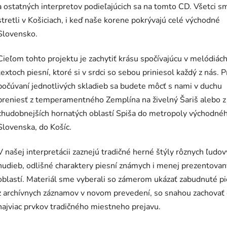
a ostatných interpretov podieľajúcich sa na tomto CD. Všetci s
stretli v Košiciach, i keď naše korene pokrývajú celé východné
Slovensko.
Cieľom tohto projektu je zachytiť krásu spočívajúcu v melódiách
textoch piesní, ktoré si v srdci so sebou priniesol každý z nás. P
počúvaní jednotlivých skladieb sa budete môcť s nami v duchu
preniesť z temperamentného Zemplína na živelný Šariš alebo z
chudobnejších hornatých oblastí Spiša do metropoly východné
Slovenska, do Košíc.
V našej interpretácii zaznejú tradičné herné štýly rôznych ľudo
hudieb, odlišné charaktery piesní známych i menej prezentova
oblastí. Materiál sme vyberali so zámerom ukázať zabudnuté p
z archívnych záznamov v novom prevedení, so snahou zachovať 
najviac prvkov tradičného miestneho prejavu.