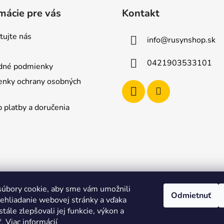
mácie pre vás
Kontakt
tujte nás
info
@
rusynshop.sk
0421903533101
dné podmienky
nky ochrany osobných
 platby a doručenia
úbory cookie, aby sme vám umožnili
Odmietnuť
ehliadanie webovej stránky a vďaka
tále zlepšovali jej funkcie, výkon a
ť.
Viac informácií