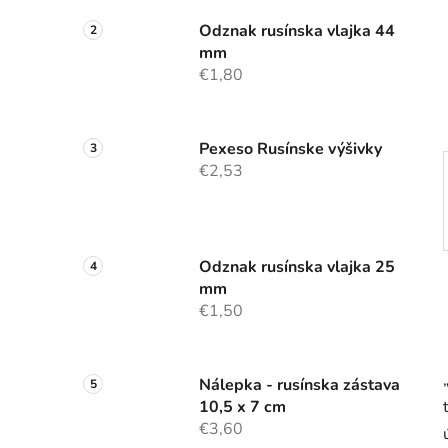
a
n
Odznak rusínska vlajka 44
mm
e
€1,80
l
Pexeso Rusínske výšivky
€2,53
Odznak rusínska vlajka 25
mm
€1,50
Nálepka - rusínska zástava
10,5 x 7 cm
€3,60