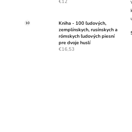
€12
Kniha - 100 ľudových,
zemplínskych, rusínskych a
rómskych ľudových piesní
pre dvoje huslí
€16,53