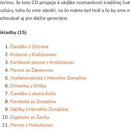
Veríme, že toto CD prispeje k ukážke rozmanitosti tradičnej ľud
kultúry, toho čo sme zdedili, na čo máme byť hrdí a čo by sme m
uchovávať aj pre ďalšie generácie.
Skladby (15)
Čardáše z Ostrova
Krúcené z Kračúnoviec
Karičkové piesne z Kračúnoviec
Piesne zo Žakaroviec
Vysťahovalecké z Honrého Zemplína
Chromky z Orlíka
Čardáše z okolia Košíc
Parobská zo Zemplína
Valčíky z Horného Zemplína
Cigánske zo Šariša
Piesne z Hanušoviec