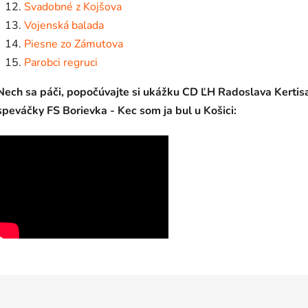
Svadobné z Kojšova
Vojenská balada
Piesne zo Zámutova
Parobci regruci
Nech sa páči, popočúvajte si ukážku CD ĽH Radoslava Kertis
speváčky FS Borievka - Kec som ja bul u Košici​: