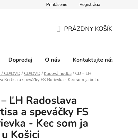
Prihlásenie
Registrácia
oručenia
PRÁZDNY KOŠÍK
NÁKUPNÝ
KOŠÍK
Dopredaj
O nás
Kontaktujte nás
y / CD/DVD
/
CD/DVD
/
Ľudová hudba
/
CD – ĽH
a Kertisa a speváčky FS Borievka - Kec som ja bul u
– ĽH Radoslava
tisa a speváčky FS
ievka - Kec som ja
 u Košici