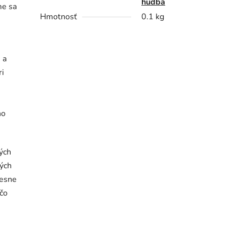
hudba
me sa
Hmotnosť
0.1 kg
 a
ri
ho
vých
ných
iesne
čo