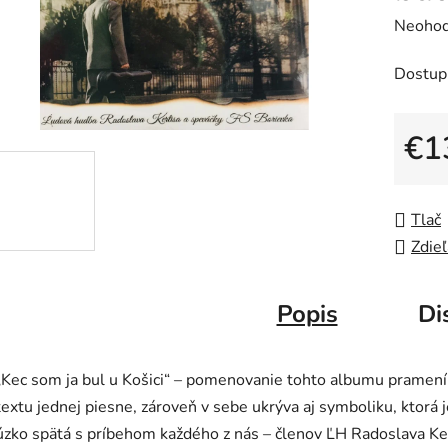
Prieme
Neohod
hodnot
Dostup
produk
je
0,0
€1
z
Jedno
5
hviezdič
Tlač
Zdieľ
Popis
Di
„Kec som ja bul u Košici“ – pomenovanie tohto albumu pramení
textu jednej piesne, zároveň v sebe ukrýva aj symboliku, ktorá j
úzko spätá s príbehom každého z nás – členov ĽH Radoslava Ke