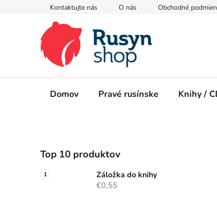
Prejsť
Kontaktujte nás
O nás
Obchodné podmien
na
obsah
Domov
Pravé rusínske
Knihy / 
B
Top 10 produktov
o
č
Záložka do knihy
n
€0,55
ý
p