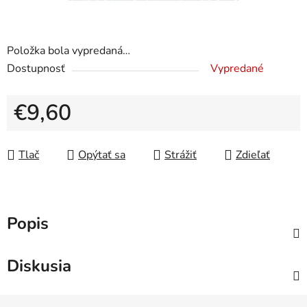
Položka bola vypredaná…
Dostupnosť
Vypredané
€9,60
Jednotková cena:
Tlač
Opýtať sa
Strážiť
Zdieľať
Popis
Diskusia
Z