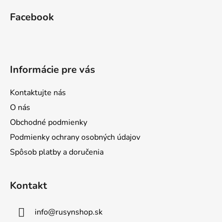
á
Facebook
p
ä
t
i
Informácie pre vás
e
Kontaktujte nás
O nás
Obchodné podmienky
Podmienky ochrany osobných údajov
Spôsob platby a doručenia
Kontakt
info
@
rusynshop.sk