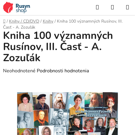
Prejsť
Hľadať
NÁKUP
na
KOŠÍK
obsah
Domov
/
Knihy / CD/DVD
/
Knihy
/
Kniha 100 významných Rusínov, III.
Časť - A. Zozuľák
Kniha 100 významných
Rusínov, III. Časť - A.
Zozuľák
Priemerné
Neohodnotené
Podrobnosti hodnotenia
hodnotenie
produktu
je
0,0
z
5
hviezdičiek.