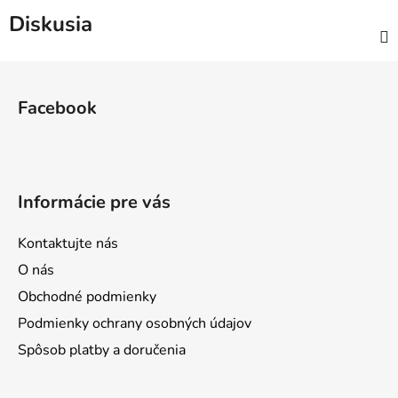
Diskusia
Z
á
Facebook
p
ä
t
i
Informácie pre vás
e
Kontaktujte nás
O nás
Obchodné podmienky
Podmienky ochrany osobných údajov
Spôsob platby a doručenia