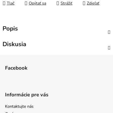
Tlač
Opýtať sa
Strážiť
Zdieľať
Popis
Diskusia
Z
á
Facebook
p
ä
t
i
Informácie pre vás
e
Kontaktujte nás