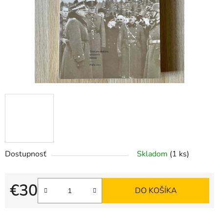
hviezdičiek.
Dostupnosť
Skladom
(1 ks)
€30
DO KOŠÍKA
Jednotková cena: