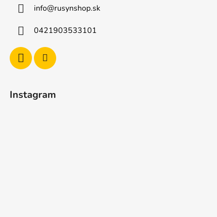
info
@
rusynshop.sk
0421903533101
Instagram