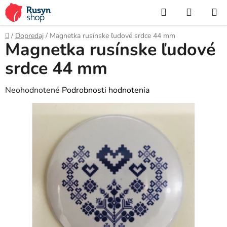
Prejsť
Hľadať
NÁKUP
na
KOŠÍK
obsah
Domov
/
Dopredaj
/
Magnetka rusínske ľudové srdce 44 mm
Magnetka rusínske ľudové
srdce 44 mm
Priemerné
Neohodnotené
Podrobnosti hodnotenia
hodnotenie
produktu
je
0,0
z
5
hviezdičiek.