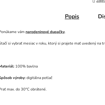
Zdieľ
Popis
Di
Ponúkame vám
narodeninové dupačky
.
Stačí si vybrať mesiac v roku, ktorý si prajete mať uvedený na tr
Materiál:
100% bavlna
Spôsob výroby:
digitálna potlač
Prať max. do 30°C obrátené.