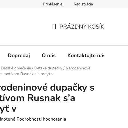
Prihlásenie
Registrácia
oručenia
PRÁZDNY KOŠÍK
NÁKUPNÝ
KOŠÍK
Dopredaj
O nás
Kontaktujte nás
Detské oblečenie
/
Detské dupačky
/
Narodeninové
s motívom Rusnak s’a rodyť v
odeninové dupačky s
ívom Rusnak s’a
yť v
rné
notené
Podrobnosti hodnotenia
enie