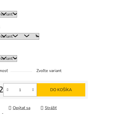
tu
ť
iek.
nosť
Zvoľte variant
2
DO KOŠÍKA
tková cena:
Opýtať sa
Strážiť