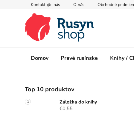
Prejsť
Kontaktujte nás
O nás
Obchodné podmien
na
obsah
Domov
Pravé rusínske
Knihy / 
B
Top 10 produktov
o
č
Záložka do knihy
n
€0,55
ý
p
a