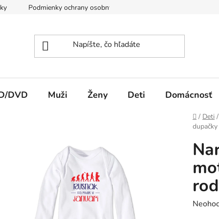
ky
Podmienky ochrany osobných údajov
Spôsob platby a d
CD/DVD
Muži
Ženy
Deti
Domácnosť
Domov
/
Deti
/
dupačky 
Nar
mot
rod
Prieme
Neohod
hodnot