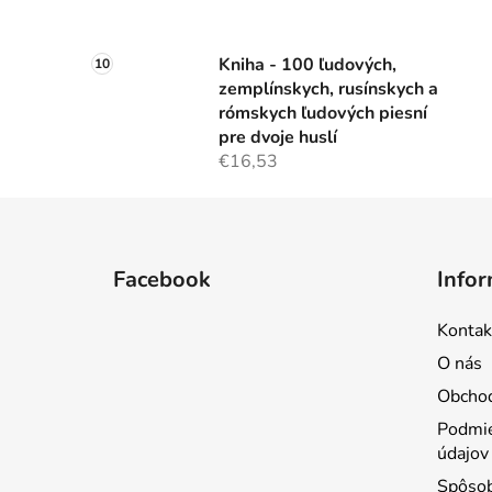
Kniha - 100 ľudových,
zemplínskych, rusínskych a
rómskych ľudových piesní
pre dvoje huslí
€16,53
Z
á
Facebook
Infor
p
ä
Kontak
t
O nás
i
Obcho
e
Podmie
údajov
Spôsob