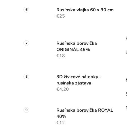
Rusínska vlajka 60 x 90 cm
€25
Rusínska borovička
ORIGINÁL 45%
€18
3D živicové nálepky -
rusínska zástava
€4,20
Rusínska borovička ROYAL
40%
€12