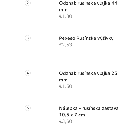
n
Odznak rusínska vlajka 44
mm
e
€1,80
l
Pexeso Rusínske výšivky
€2,53
Odznak rusínska vlajka 25
mm
€1,50
Nálepka - rusínska zástava
10,5 x 7 cm
€3,60