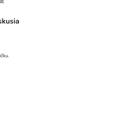
ať
skusia
ičku.