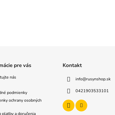
mácie pre vás
Kontakt
tujte nás
info
@
rusynshop.sk
0421903533101
dné podmienky
nky ochrany osobných
 platby a doručenia