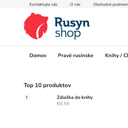
Prejsť
Kontaktujte nás
O nás
Obchodné podmien
na
obsah
Domov
Pravé rusínske
Knihy / 
B
Top 10 produktov
o
č
Záložka do knihy
n
€0,55
ý
p
a