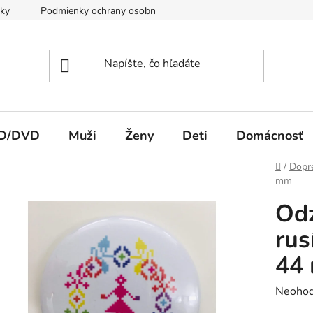
ky
Podmienky ochrany osobných údajov
Spôsob platby a d
CD/DVD
Muži
Ženy
Deti
Domácnosť
Domov
/
Dopr
mm
Odz
rus
44
Prieme
Neohod
hodnot