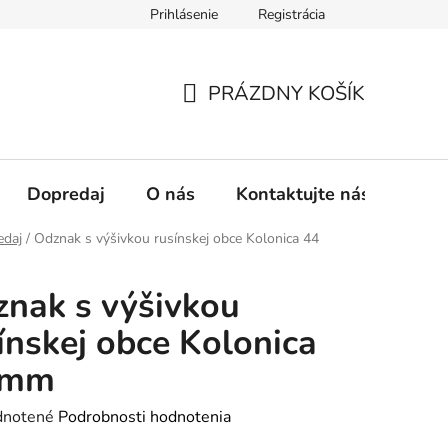
Prihlásenie
Registrácia
oručenia
PRÁZDNY KOŠÍK
NÁKUPNÝ
KOŠÍK
Dopredaj
O nás
Kontaktujte nás
edaj
/
Odznak s výšivkou rusínskej obce Kolonica 44
nak s výšivkou
ínskej obce Kolonica
 mm
rné
notené
Podrobnosti hodnotenia
enie