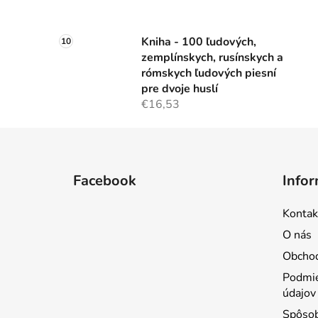
Kniha - 100 ľudových,
zemplínskych, rusínskych a
rómskych ľudových piesní
pre dvoje huslí
€16,53
Z
á
Facebook
Infor
p
ä
Kontak
t
O nás
i
Obcho
e
Podmie
údajov
Spôsob