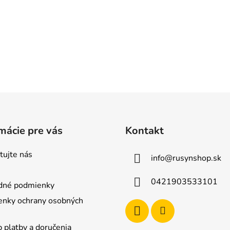
mácie pre vás
Kontakt
tujte nás
info
@
rusynshop.sk
0421903533101
dné podmienky
nky ochrany osobných
 platby a doručenia