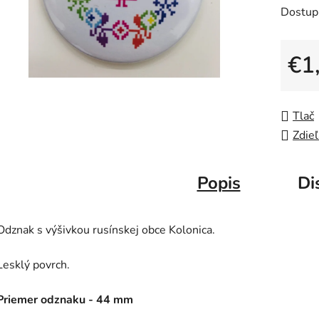
Dostup
produk
je
0,0
€1
z
Jedno
5
hviezdič
Tlač
Zdieľ
Popis
Di
Odznak s výšivkou rusínskej obce Kolonica.
Lesklý povrch.
Priemer odznaku - 44 mm