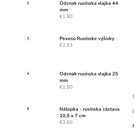
n
Odznak rusínska vlajka 44
mm
e
€1,80
l
Pexeso Rusínske výšivky
€2,53
Odznak rusínska vlajka 25
mm
€1,50
Nálepka - rusínska zástava
10,5 x 7 cm
€3,60