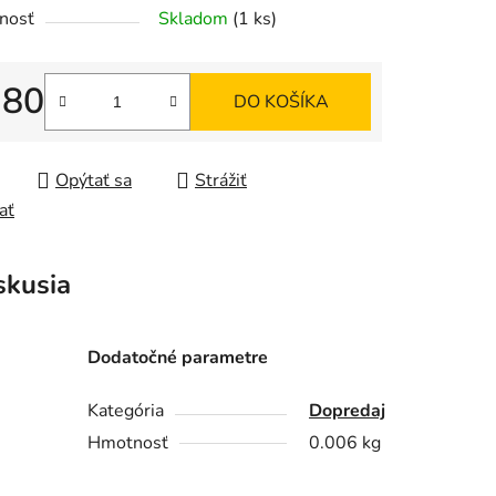
nosť
Skladom
(1 ks)
tu
,80
DO KOŠÍKA
tková cena:
iek.
Opýtať sa
Strážiť
ať
skusia
Dodatočné parametre
Kategória
Dopredaj
Hmotnosť
0.006 kg