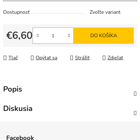
Dostupnosť
Zvoľte variant
€6,60
DO KOŠÍKA
Jednotková cena:
Tlač
Opýtať sa
Strážiť
Zdieľať
Popis
Diskusia
Z
á
Facebook