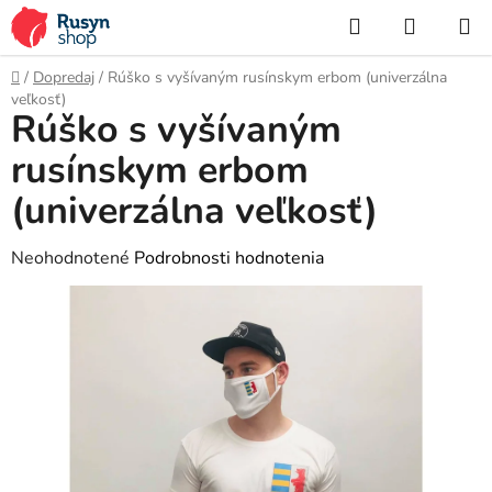
Prejsť
Hľadať
NÁKUP
na
KOŠÍK
obsah
Domov
/
Dopredaj
/
Rúško s vyšívaným rusínskym erbom (univerzálna
veľkosť)
Rúško s vyšívaným
rusínskym erbom
(univerzálna veľkosť)
Priemerné
Neohodnotené
Podrobnosti hodnotenia
hodnotenie
produktu
je
0,0
z
5
hviezdičiek.