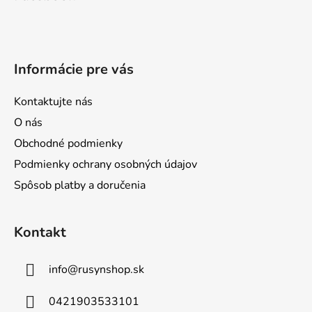
p
ä
t
i
Informácie pre vás
e
Kontaktujte nás
O nás
Obchodné podmienky
Podmienky ochrany osobných údajov
Spôsob platby a doručenia
Kontakt
info
@
rusynshop.sk
0421903533101