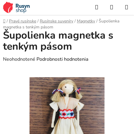
Prejsť
Hľadať
NÁKUP
na
KOŠÍK
obsah
Domov
/
Pravé rusínske
/
Rusínske suveníry
/
Magnetky
/
Šupolienka
magnetka s tenkým pásom
Šupolienka magnetka s
tenkým pásom
Priemerné
Neohodnotené
Podrobnosti hodnotenia
hodnotenie
produktu
je
0,0
z
5
hviezdičiek.