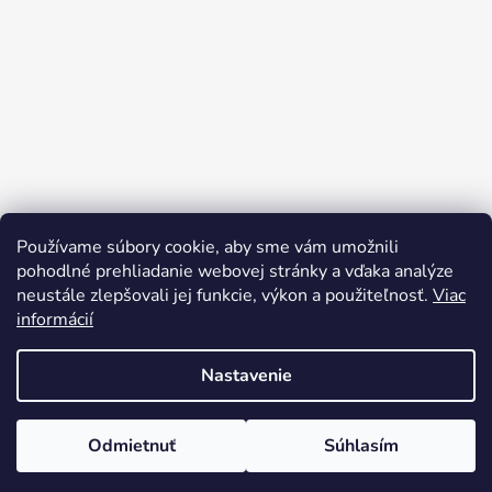
Používame súbory cookie, aby sme vám umožnili
Sledovať na Instagrame
pohodlné prehliadanie webovej stránky a vďaka analýze
neustále zlepšovali jej funkcie, výkon a použiteľnosť.
Viac
informácií
Nastavenie
Odmietnuť
Súhlasím
Vytvoril Shoptet
Copyright 2026
rusynshop.sk
. Všetky práva vyhradené.