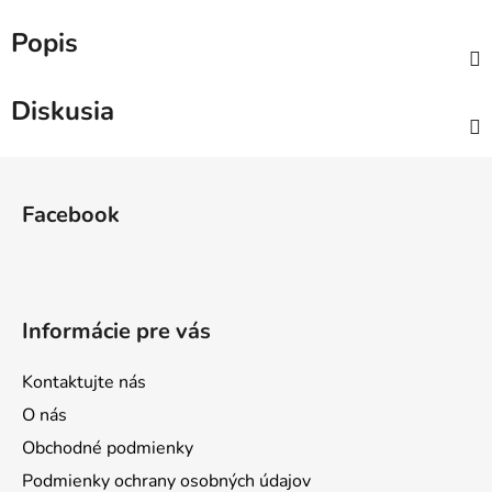
Popis
Diskusia
Z
á
Facebook
p
ä
t
i
Informácie pre vás
e
Kontaktujte nás
O nás
Obchodné podmienky
Podmienky ochrany osobných údajov