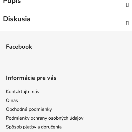
Popis
Diskusia
Z
á
Facebook
p
ä
t
i
Informácie pre vás
e
Kontaktujte nás
O nás
Obchodné podmienky
Podmienky ochrany osobných údajov
Spôsob platby a doručenia