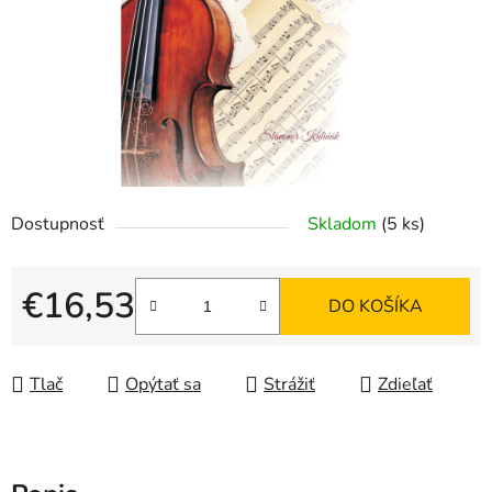
hviezdičiek.
Dostupnosť
Skladom
(5 ks)
€16,53
DO KOŠÍKA
Jednotková cena:
Tlač
Opýtať sa
Strážiť
Zdieľať