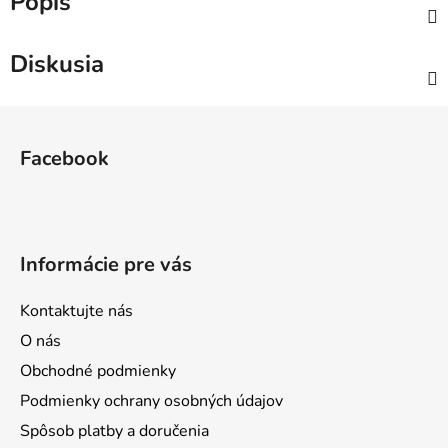
Popis
Diskusia
Z
á
Facebook
p
ä
t
i
Informácie pre vás
e
Kontaktujte nás
O nás
Obchodné podmienky
Podmienky ochrany osobných údajov
Spôsob platby a doručenia