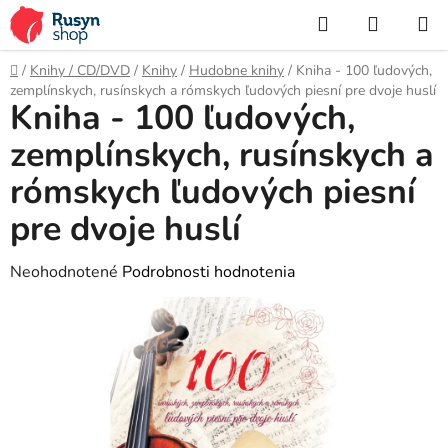
Prejsť
Hľadať
NÁKUP
na
KOŠÍK
obsah
Domov
/
Knihy / CD/DVD
/
Knihy
/
Hudobne knihy
/
Kniha - 100 ľudových,
zemplínskych, rusínskych a rómskych ľudových piesní pre dvoje huslí
Kniha - 100 ľudových,
zemplínskych, rusínskych a
rómskych ľudových piesní
pre dvoje huslí
Priemerné
Neohodnotené
Podrobnosti hodnotenia
hodnotenie
produktu
je
0,0
z
5