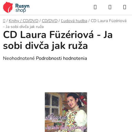
Prejsť
Hľadať
NÁKUP
na
KOŠÍK
obsah
Domov
/
Knihy / CD/DVD
/
CD/DVD
/
Ľudová hudba
/
CD Laura Füzériová
- Ja sobi divča jak ruža
CD Laura Füzériová - Ja
sobi divča jak ruža
Priemerné
Neohodnotené
Podrobnosti hodnotenia
hodnotenie
produktu
je
0,0
z
5
hviezdičiek.