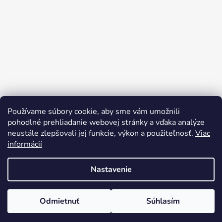
Používame súbory cookie, aby sme vám umožnili
Sledovať na Instagrame
pohodlné prehliadanie webovej stránky a vďaka analýze
neustále zlepšovali jej funkcie, výkon a použiteľnosť.
Viac
informácií
Nastavenie
Odmietnuť
Súhlasím
Vytvoril Shoptet
Copyright 2026
rusynshop.sk
. Všetky práva vyhradené.