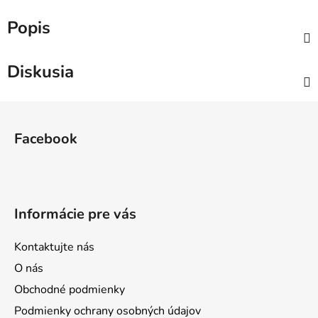
Popis
Diskusia
Z
á
Facebook
p
ä
t
i
Informácie pre vás
e
Kontaktujte nás
O nás
Obchodné podmienky
Podmienky ochrany osobných údajov