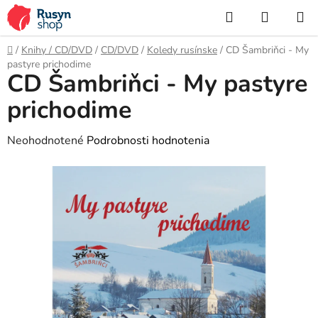
Prejsť
Hľadať
NÁKUP
na
KOŠÍK
obsah
Domov
/
Knihy / CD/DVD
/
CD/DVD
/
Koledy rusínske
/
CD Šambriňci - My
pastyre prichodime
CD Šambriňci - My pastyre
prichodime
Priemerné
Neohodnotené
Podrobnosti hodnotenia
hodnotenie
produktu
je
0,0
z
5
hviezdičiek.