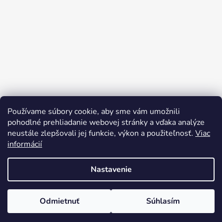
Používame súbory cookie, aby sme vám umožnili
Sledovať na Instagrame
pohodlné prehliadanie webovej stránky a vďaka analýze
neustále zlepšovali jej funkcie, výkon a použiteľnosť.
Viac
informácií
Nastavenie
Odmietnuť
Súhlasím
Vytvoril Shoptet
Copyright 2026
rusynshop.sk
. Všetky práva vyhradené.