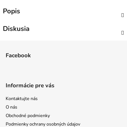
Popis
Diskusia
Z
á
Facebook
p
ä
t
i
Informácie pre vás
e
Kontaktujte nás
O nás
Obchodné podmienky
Podmienky ochrany osobných údajov