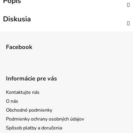
Popis
Diskusia
Z
á
Facebook
p
ä
t
i
Informácie pre vás
e
Kontaktujte nás
O nás
Obchodné podmienky
Podmienky ochrany osobných údajov
Spôsob platby a doručenia