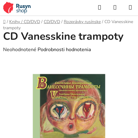
Prejsť
Hľadať
NÁKUP
na
KOŠÍK
obsah
Domov
/
Knihy / CD/DVD
/
CD/DVD
/
Rozprávky rusínske
/
CD Vanesskine
trampoty
CD Vanesskine trampoty
Priemerné
Neohodnotené
Podrobnosti hodnotenia
hodnotenie
produktu
je
0,0
z
5
hviezdičiek.