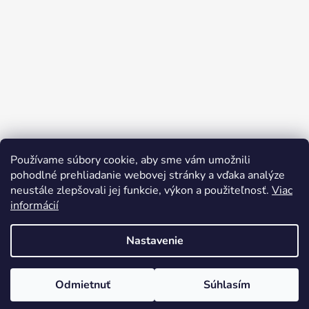
Používame súbory cookie, aby sme vám umožnili
Sledovať na Instagrame
pohodlné prehliadanie webovej stránky a vďaka analýze
neustále zlepšovali jej funkcie, výkon a použiteľnosť.
Viac
informácií
Nastavenie
Odmietnuť
Súhlasím
Vytvoril Shoptet
Copyright 2026
rusynshop.sk
. Všetky práva vyhradené.