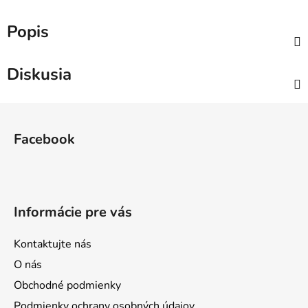
Popis
Diskusia
Z
á
Facebook
p
ä
t
i
Informácie pre vás
e
Kontaktujte nás
O nás
Obchodné podmienky
Podmienky ochrany osobných údajov