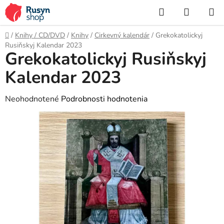
Prejsť
Hľadať
NÁKUP
na
KOŠÍK
obsah
Domov
/
Knihy / CD/DVD
/
Knihy
/
Cirkevný kalendár
/
Grekokatolickyj
Rusiňskyj Kalendar 2023
Grekokatolickyj Rusiňskyj
Kalendar 2023
Priemerné
Neohodnotené
Podrobnosti hodnotenia
hodnotenie
produktu
je
0,0
z
5
hviezdičiek.