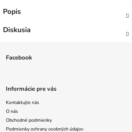
Popis
Diskusia
Z
á
Facebook
p
ä
t
i
Informácie pre vás
e
Kontaktujte nás
O nás
Obchodné podmienky
Podmienky ochrany osobných údajov