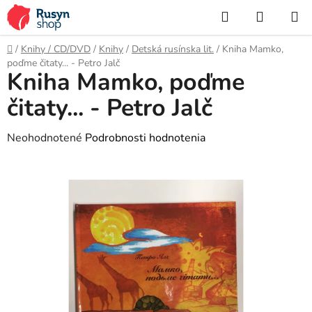
Prejsť
Hľadať
NÁKUP
na
KOŠÍK
obsah
Domov
/
Knihy / CD/DVD
/
Knihy
/
Detská rusínska lit.
/
Kniha Mamko,
poďme čitaty... - Petro Jalč
Kniha Mamko, poďme
čitaty... - Petro Jalč
Priemerné
Neohodnotené
Podrobnosti hodnotenia
hodnotenie
produktu
je
0,0
z
5
hviezdičiek.