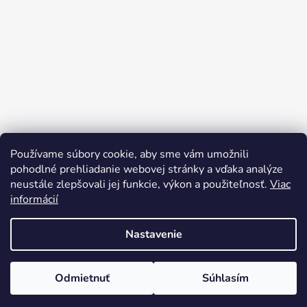
Používame súbory cookie, aby sme vám umožnili
Sledovať na Instagrame
pohodlné prehliadanie webovej stránky a vďaka analýze
neustále zlepšovali jej funkcie, výkon a použiteľnosť.
Viac
informácií
Nastavenie
Odmietnuť
Súhlasím
Vytvoril Shoptet
Copyright 2026
rusynshop.sk
. Všetky práva vyhradené.