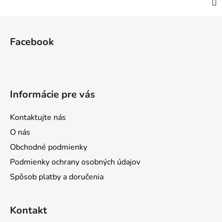
Z
á
Facebook
p
ä
t
i
Informácie pre vás
e
Kontaktujte nás
O nás
Obchodné podmienky
Podmienky ochrany osobných údajov
Spôsob platby a doručenia
Kontakt