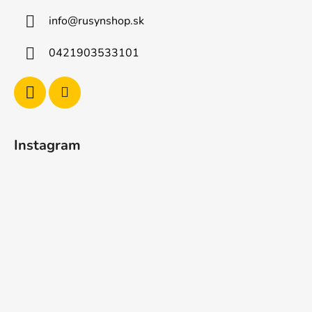
info
@
rusynshop.sk
0421903533101
Instagram