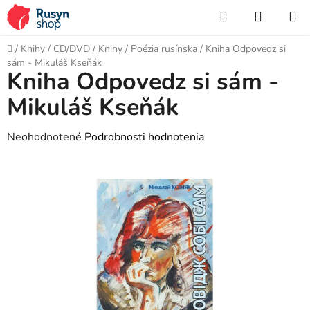
Prejsť
Hľadať
NÁKUP
na
KOŠÍK
obsah
Domov
/
Knihy / CD/DVD
/
Knihy
/
Poézia rusínska
/
Kniha Odpovedz si
sám - Mikuláš Kseňák
Kniha Odpovedz si sám -
Mikuláš Kseňák
Priemerné
Neohodnotené
Podrobnosti hodnotenia
hodnotenie
produktu
je
0,0
z
5
hviezdičiek.