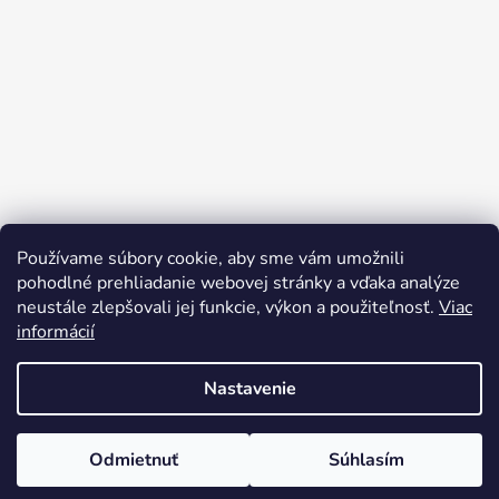
Používame súbory cookie, aby sme vám umožnili
Sledovať na Instagrame
pohodlné prehliadanie webovej stránky a vďaka analýze
neustále zlepšovali jej funkcie, výkon a použiteľnosť.
Viac
informácií
Nastavenie
Odmietnuť
Súhlasím
Vytvoril Shoptet
Copyright 2026
rusynshop.sk
. Všetky práva vyhradené.