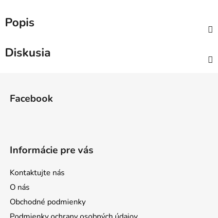
Popis
Diskusia
Z
á
Facebook
p
ä
t
i
Informácie pre vás
e
Kontaktujte nás
O nás
Obchodné podmienky
Podmienky ochrany osobných údajov