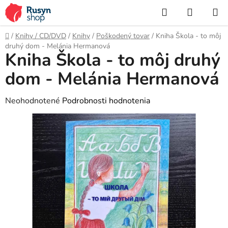
Prejsť
Hľadať
NÁKUP
na
KOŠÍK
obsah
Domov
/
Knihy / CD/DVD
/
Knihy
/
Poškodený tovar
/
Kniha Škola - to môj
druhý dom - Melánia Hermanová
Kniha Škola - to môj druhý
dom - Melánia Hermanová
Priemerné
Neohodnotené
Podrobnosti hodnotenia
hodnotenie
produktu
je
0,0
z
5
hviezdičiek.