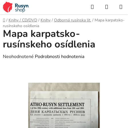
Prejsť
Hľadať
NÁKUP
na
KOŠÍK
obsah
Domov
/
Knihy / CD/DVD
/
Knihy
/
Odborná rusínska lit.
/
Mapa karpatsko-
rusínskeho osídlenia
Mapa karpatsko-
rusínskeho osídlenia
Priemerné
Neohodnotené
Podrobnosti hodnotenia
hodnotenie
produktu
je
0,0
z
5
hviezdičiek.