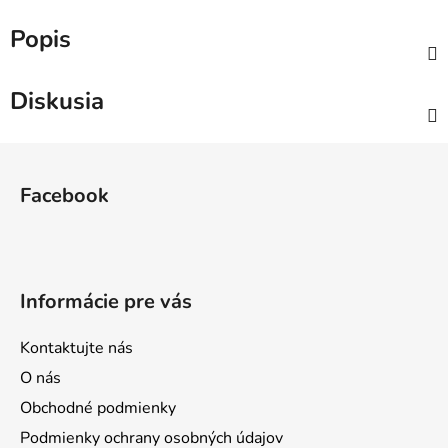
Popis
Diskusia
Z
á
Facebook
p
ä
t
i
Informácie pre vás
e
Kontaktujte nás
O nás
Obchodné podmienky
Podmienky ochrany osobných údajov