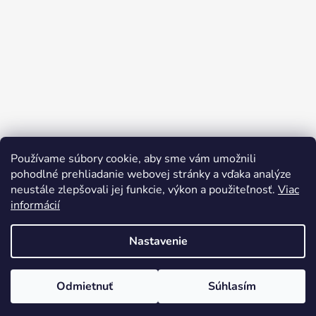
Používame súbory cookie, aby sme vám umožnili
Sledovať na Instagrame
pohodlné prehliadanie webovej stránky a vďaka analýze
neustále zlepšovali jej funkcie, výkon a použiteľnosť.
Viac
informácií
Nastavenie
Odmietnuť
Súhlasím
Vytvoril Shoptet
Copyright 2026
rusynshop.sk
. Všetky práva vyhradené.