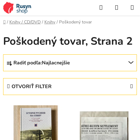
Prejsť
Hľadať
NÁKUP
na
KOŠÍK
obsah
Domov
/
Knihy / CD/DVD
/
Knihy
/
Poškodený tovar
Poškodený tovar
, Strana 2
R
Radiť podľa:
Najlacnejšie
a
d
e
OTVORIŤ FILTER
n
i
V
e
ý
p
p
r
i
o
s
d