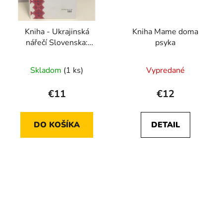
Kniha - Ukrajinská
Kniha Mame doma
nářečí Slovenska:
psyka
Výzkum a zvukové
zápisy z let 1957–1967
Skladom
(1 ks)
Vypredané
+ CD
€11
€12
DO KOŠÍKA
DETAIL