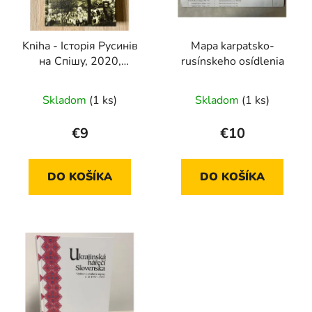
p
u
r
k
Kniha - Історія Русинів
Mapa karpatsko-
o
t
на Спішу, 2020,
rusínskeho osídlenia
d
o
Furmanik, Pavlis,
u
v
Staňová Michalková,
Skladom
(1 ks)
Skladom
(1 ks)
k
Števík
t
€9
€10
o
v
DO KOŠÍKA
DO KOŠÍKA