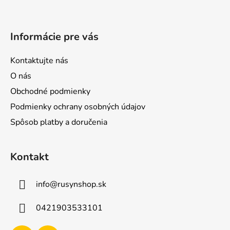
ä
r
t
v
i
k
Informácie pre vás
e
y
v
Kontaktujte nás
ý
p
O nás
i
Obchodné podmienky
s
Podmienky ochrany osobných údajov
u
Spôsob platby a doručenia
Kontakt
info
@
rusynshop.sk
0421903533101