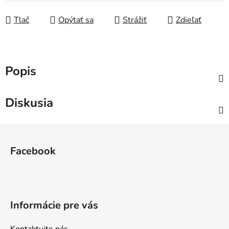
Jednotková cena:
Tlač
Opýtať sa
Strážiť
Zdieľať
Popis
Diskusia
Z
á
Facebook
p
ä
t
i
Informácie pre vás
e