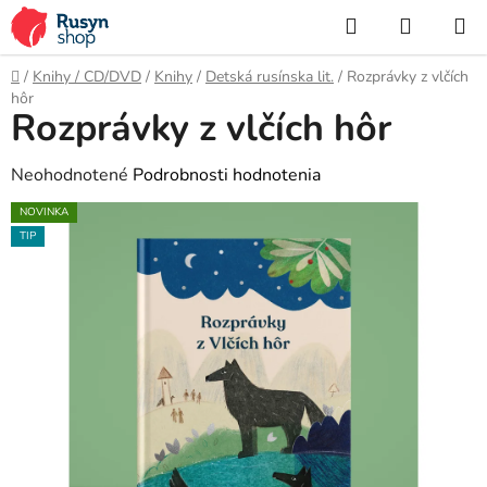
Prejsť
Hľadať
NÁKUP
na
KOŠÍK
obsah
Domov
/
Knihy / CD/DVD
/
Knihy
/
Detská rusínska lit.
/
Rozprávky z vlčích
hôr
Rozprávky z vlčích hôr
Priemerné
Neohodnotené
Podrobnosti hodnotenia
hodnotenie
NOVINKA
produktu
TIP
je
0,0
z
5
hviezdičiek.