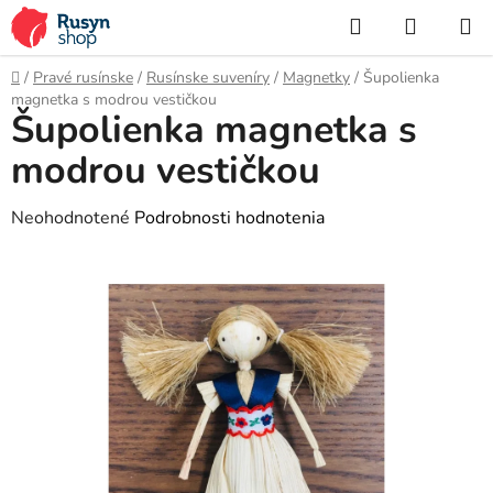
Prejsť
Hľadať
NÁKUP
na
KOŠÍK
obsah
Domov
/
Pravé rusínske
/
Rusínske suveníry
/
Magnetky
/
Šupolienka
magnetka s modrou vestičkou
Šupolienka magnetka s
modrou vestičkou
Priemerné
Neohodnotené
Podrobnosti hodnotenia
hodnotenie
produktu
je
0,0
z
5
hviezdičiek.