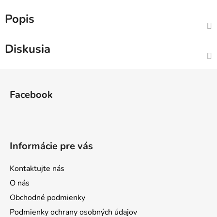
Popis
Diskusia
Z
á
Facebook
p
ä
t
i
Informácie pre vás
e
Kontaktujte nás
O nás
Obchodné podmienky
Podmienky ochrany osobných údajov