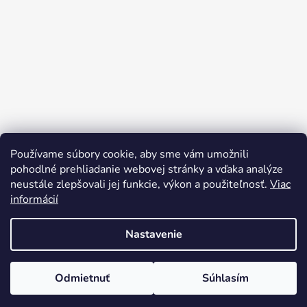
Používame súbory cookie, aby sme vám umožnili
Sledovať na Instagrame
pohodlné prehliadanie webovej stránky a vďaka analýze
neustále zlepšovali jej funkcie, výkon a použiteľnosť.
Viac
informácií
Nastavenie
Odmietnuť
Súhlasím
Vytvoril Shoptet
Copyright 2026
rusynshop.sk
. Všetky práva vyhradené.